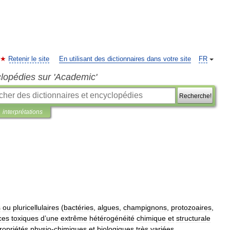
Retenir le site
En utilisant des dictionnaires dans votre site
FR
clopédies sur 'Academic'
Recherche!
interprétations
s
ou
pluricellulaires
(
bactéries
,
algues
,
champignons
,
protozoaires
,
ces
toxiques
d
’
une
extrême
hétérogénéité
chimique
et
structurale
ropriétés
physio
-
chimiques
et
biologiques
très
variées
.