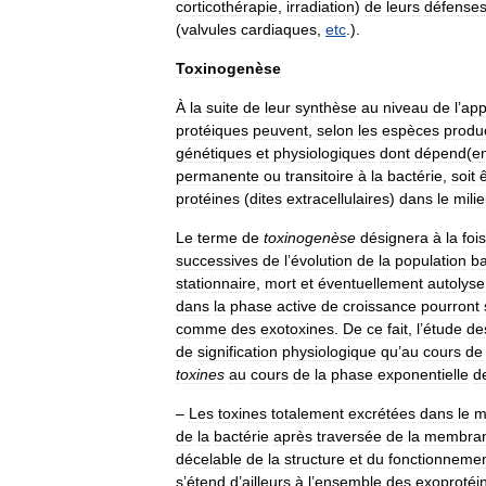
corticothérapie
,
irradiation
)
de
leurs
défense
(
valvules
cardiaques
,
etc
.).
Toxinogenèse
À
la
suite
de
leur
synthèse
au
niveau
de
l
’
app
protéiques
peuvent
,
selon
les
espèces
produc
génétiques
et
physiologiques
dont
dépend
(
e
permanente
ou
transitoire
à
la
bactérie
,
soit
protéines
(
dites
extracellulaires
)
dans
le
mili
Le
terme
de
toxinogenèse
désignera
à
la
fois
successives
de
l
’
évolution
de
la
population
ba
stationnaire
,
mort
et
éventuellement
autolyse
dans
la
phase
active
de
croissance
pourront
comme
des
exotoxines
.
De
ce
fait
,
l
’
étude
de
de
signification
physiologique
qu
’
au
cours
de
toxines
au
cours
de
la
phase
exponentielle
d
–
Les
toxines
totalement
excrétées
dans
le
m
de
la
bactérie
après
traversée
de
la
membra
décelable
de
la
structure
et
du
fonctionneme
s
’
étend
d
’
ailleurs
à
l
’
ensemble
des
exoprotéi