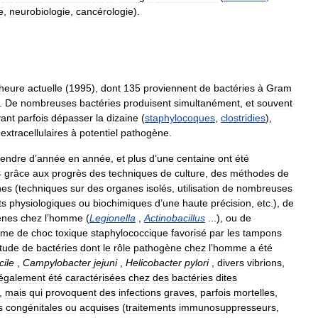
e
,
neurobiologie
,
cancérologie
).
heure
actuelle
(
1995
),
dont
135
proviennent
de
bactéries
à
Gram
.
De
nombreuses
bactéries
produisent
simultanément
,
et
souvent
ant
parfois
dépasser
la
dizaine
(
staphylocoques
,
clostridies
),
extracellulaires
à
potentiel
pathogène
.
tendre
d
’
année
en
année
,
et
plus
d
’
une
centaine
ont
été
4
grâce
aux
progrès
des
techniques
de
culture
,
des
méthodes
de
nes
(
techniques
sur
des
organes
isolés
,
utilisation
de
nombreuses
ts
physiologiques
ou
biochimiques
d
’
une
haute
précision
,
etc
.),
de
ènes
chez
l
’
homme
(
Legionella
,
Actinobacillus
...),
ou
de
ome
de
choc
toxique
staphylococcique
favorisé
par
les
tampons
tude
de
bactéries
dont
le
rôle
pathogène
chez
l
’
homme
a
été
icile
,
Campylobacter
jejuni
,
Helicobacter
pylori
,
divers
vibrions
,
également
été
caractérisées
chez
des
bactéries
dites
,
mais
qui
provoquent
des
infections
graves
,
parfois
mortelles
,
s
congénitales
ou
acquises
(
traitements
immunosuppresseurs
,