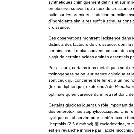
synthétiques
chimiquement
définis
et
sur
mil
on
observe
souvent
qu
’
à
taux
de
croissance
nulle
sur
les
premiers
.
L
’
addition
au
milieu
sy
d
’
ingrédients
similaires
suffit
à
stimuler
consi
croissance
.
Ces
observations
montrent
l
’
existence
dans
l
distincts
des
facteurs
de
croissance
,
dont
la
certains
cas
.
Le
plus
souvent
,
ce
sont
des
ol
s
’
agit
de
certains
acides
aminés
essentiels
p
Par
ailleurs
,
certains
ions
métalliques
sont
de
toxinogenèse
selon
leur
nature
chimique
et
l
sont
ceux
qui
concernent
le
fer
et
,
à
un
moin
(
toxine
diphtérique
,
exotoxine
A
de
Pseudomo
optimale
qu
’
en
carence
du
milieu
(
et
donc
de
Certains
glucides
jouent
un
rôle
important
da
des
entérotoxines
staphylococciques
.
Une
ré
cyclique
est
observée
pour
l
’
entérotoxine
the
l
’
heptakis
(
2
,
6
diméthyl
)
廓
cyclodextrine
,
sti
est
en
revanche
inhibée
par
l
’
acide
nicotiniq