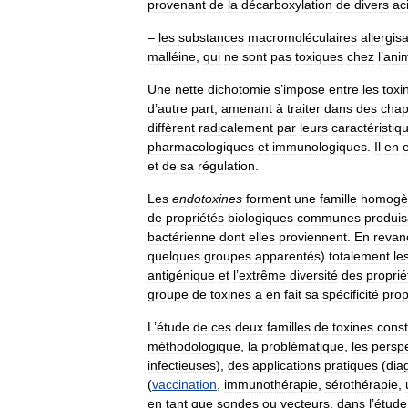
provenant
de
la
décarboxylation
de
divers
ac
–
les
substances
macromoléculaires
allergis
malléine
,
qui
ne
sont
pas
toxiques
chez
l
’
ani
Une
nette
dichotomie
s
’
impose
entre
les
toxi
d
’
autre
part
,
amenant
à
traiter
dans
des
chap
diffèrent
radicalement
par
leurs
caractéristiq
pharmacologiques
et
immunologiques
.
Il
en
et
de
sa
régulation
.
Les
endotoxines
forment
une
famille
homogè
de
propriétés
biologiques
communes
produis
bactérienne
dont
elles
proviennent
.
En
revan
quelques
groupes
apparentés
)
totalement
le
antigénique
et
l
’
extrême
diversité
des
proprié
groupe
de
toxines
a
en
fait
sa
spécificité
prop
L
’
étude
de
ces
deux
familles
de
toxines
const
méthodologique
,
la
problématique
,
les
perspe
infectieuses
),
des
applications
pratiques
(
dia
(
vaccination
,
immunothérapie
,
sérothérapie
,
en
tant
que
sondes
ou
vecteurs
,
dans
l
’
étude