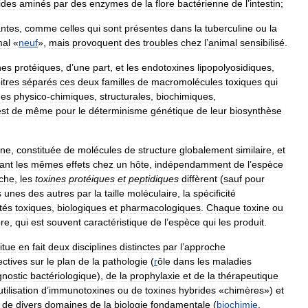
ides
aminés
par
des
enzymes
de
la
flore
bactérienne
de
l
’
intestin
;
antes
,
comme
celles
qui
sont
présentes
dans
la
tuberculine
ou
la
mal
«
neuf
»,
mais
provoquent
des
troubles
chez
l
’
animal
sensibilisé
.
nes
protéiques
,
d
’
une
part
,
et
les
endotoxines
lipopolyosidiques
,
itres
séparés
ces
deux
familles
de
macromolécules
toxiques
qui
ues
physico
-
chimiques
,
structurales
,
biochimiques
,
est
de
même
pour
le
déterminisme
génétique
de
leur
biosynthèse
ne
,
constituée
de
molécules
de
structure
globalement
similaire
,
et
ant
les
mêmes
effets
chez
un
hôte
,
indépendamment
de
l
’
espèce
che
,
les
toxines
protéiques
et
peptidiques
diffèrent
(
sauf
pour
s
unes
des
autres
par
la
taille
moléculaire
,
la
spécificité
tés
toxiques
,
biologiques
et
pharmacologiques
.
Chaque
toxine
ou
re
,
qui
est
souvent
caractéristique
de
l
’
espèce
qui
les
produit
.
itue
en
fait
deux
disciplines
distinctes
par
l
’
approche
ctives
sur
le
plan
de
la
pathologie
(
r
ôle
dans
les
maladies
gnostic
bactériologique
),
de
la
prophylaxie
et
de
la
thérapeutique
utilisation
d
’
immunotoxines
ou
de
toxines
hybrides
«
chimères
»)
et
de
divers
domaines
de
la
biologie
fondamentale
(
biochimie
,