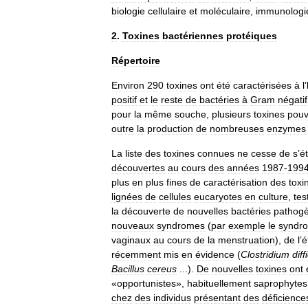
biologie
cellulaire
et
moléculaire
,
immunologi
2
.
Toxines
bactériennes
protéiques
Répertoire
Environ
290
toxines
ont
été
caractérisées
à
l
’
positif
et
le
reste
de
bactéries
à
Gram
négatif
pour
la
même
souche
,
plusieurs
toxines
pouv
outre
la
production
de
nombreuses
enzymes
La
liste
des
toxines
connues
ne
cesse
de
s
’
é
découvertes
au
cours
des
années
1987
-
199
plus
en
plus
fines
de
caractérisation
des
toxi
lignées
de
cellules
eucaryotes
en
culture
,
tes
la
découverte
de
nouvelles
bactéries
pathog
nouveaux
syndromes
(
par
exemple
le
syndr
vaginaux
au
cours
de
la
menstruation
),
de
l
’
é
récemment
mis
en
évidence
(
Clostridium
diff
Bacillus
cereus
...).
De
nouvelles
toxines
ont
«
opportunistes
»,
habituellement
saprophytes
chez
des
individus
présentant
des
déficience