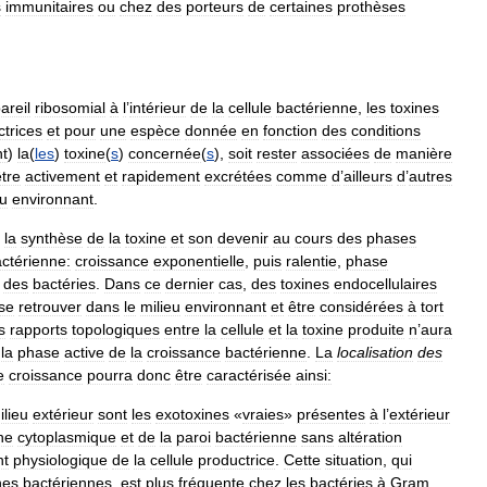
s
immunitaires
ou
chez
des
porteurs
de
certaines
prothèses
areil
ribosomial
à
l
’
intérieur
de
la
cellule
bactérienne
,
les
toxines
trices
et
pour
une
espèce
donnée
en
fonction
des
conditions
nt
)
la
(
les
)
toxine
(
s
)
concernée
(
s
),
soit
rester
associées
de
manière
être
activement
et
rapidement
excrétées
comme
d
’
ailleurs
d
’
autres
eu
environnant
.
la
synthèse
de
la
toxine
et
son
devenir
au
cours
des
phases
ctérienne:
croissance
exponentielle
,
puis
ralentie
,
phase
des
bactéries
.
Dans
ce
dernier
cas
,
des
toxines
endocellulaires
se
retrouver
dans
le
milieu
environnant
et
être
considérées
à
tort
s
rapports
topologiques
entre
la
cellule
et
la
toxine
produite
n
’
aura
la
phase
active
de
la
croissance
bactérienne
.
La
localisation
des
e
croissance
pourra
donc
être
caractérisée
ainsi:
ilieu
extérieur
sont
les
exotoxines
«
vraies
»
présentes
à
l
’
extérieur
ne
cytoplasmique
et
de
la
paroi
bactérienne
sans
altération
nt
physiologique
de
la
cellule
productrice
.
Cette
situation
,
qui
nes
bactériennes
,
est
plus
fréquente
chez
les
bactéries
à
Gram