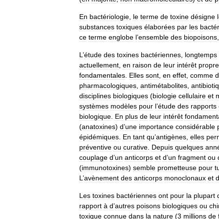
En
bactériologie
,
le
terme
de
toxine
désigne
substances
toxiques
élaborées
par
les
bactér
ce
terme
englobe
l
’
ensemble
des
biopoisons
L
’
étude
des
toxines
bactériennes
,
longtemps
actuellement
,
en
raison
de
leur
intérêt
propre
fondamentales
.
Elles
sont
,
en
effet
,
comme
d
pharmacologiques
,
antimétabolites
,
antibioti
disciplines
biologiques
(
biologie
cellulaire
et
m
systèmes
modèles
pour
l
’
étude
des
rapports
biologique
.
En
plus
de
leur
intérêt
fondament
(
anatoxines
)
d
’
une
importance
considérable
épidémiques
.
En
tant
qu
’
antigènes
,
elles
per
préventive
ou
curative
.
Depuis
quelques
ann
couplage
d
’
un
anticorps
et
d
’
un
fragment
ou
(
immunotoxines
)
semble
prometteuse
pour
t
L
’
avènement
des
anticorps
monoclonaux
et
Les
toxines
bactériennes
ont
pour
la
plupart
rapport
à
d
’
autres
poisons
biologiques
ou
ch
toxique
connue
dans
la
nature
(
3
millions
de