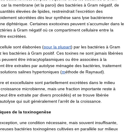
,
car
la
membrane
(
et
la
paroi
)
des
bactéries
à
Gram
négatif
,
de
uantités
élevées
de
lipides
,
restreindrait
l
’
excrétion
des
pidement
sécrétées
dès
leur
synthèse
sans
lyse
bactérienne
ine
diphtérique
.
Certaines
exotoxines
peuvent
s
’
accumuler
dans
le
ctéries
à
Gram
négatif
où
ce
compartiment
cellulaire
entre
la
être
excrétées
.
cellule
sont
élaborées
(
pour
la
plupart
)
par
les
bactéries
à
Gram
z
les
bactéries
à
Gram
positif
.
Ces
toxines
ne
sont
jamais
libérées
s
peuvent
être
intracytoplasmiques
ou
être
associées
à
la
ent
être
extraites
par
autolyse
ménagée
des
bactéries
,
traitement
solutions
salines
hypertoniques
(
m
éthode
de
Raynaud
).
ire
et
exocellulaire
sont
partiellement
excrétées
dans
le
milieu
croissance
microbienne
,
mais
une
fraction
importante
reste
à
peut
être
extraite
par
divers
procédés
)
et
se
trouve
libérée
autolyse
qui
suit
généralement
l
’
arrêt
de
la
croissance
.
iques
de
la
toxinogenèse
exception
,
une
condition
nécessaire
,
mais
souvent
insuffisante
,
reuses
bactéries
toxinogènes
cultivées
en
parallèle
sur
milieux