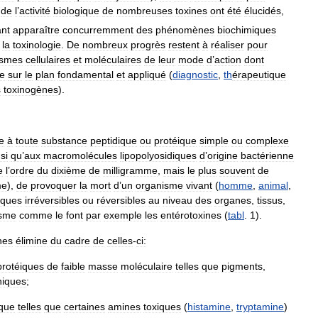
de
l
’
activité
biologique
de
nombreuses
toxines
ont
été
élucidés
,
ant
apparaître
concurremment
des
phénomènes
biochimiques
la
toxinologie
.
De
nombreux
progrès
restent
à
réaliser
pour
smes
cellulaires
et
moléculaires
de
leur
mode
d
’
action
dont
te
sur
le
plan
fondamental
et
appliqué
(
diagnostic
,
th
érapeutique
s
toxinogènes
).
e
à
toute
substance
peptidique
ou
protéique
simple
ou
complexe
si
qu
’
aux
macromolécules
lipopolyosidiques
d
’
origine
bactérienne
e
l
’
ordre
du
dixième
de
milligramme
,
mais
le
plus
souvent
de
me
),
de
provoquer
la
mort
d
’
un
organisme
vivant
(
homme
,
animal
,
iques
irréversibles
ou
réversibles
au
niveau
des
organes
,
tissus
,
isme
comme
le
font
par
exemple
les
entérotoxines
(
tabl
.
1
).
nes
élimine
du
cadre
de
celles
-
ci:
protéiques
de
faible
masse
moléculaire
telles
que
pigments
,
niques
;
que
telles
que
certaines
amines
toxiques
(
histamine
,
tryptamine
)