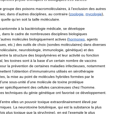
le
groupe
des
poisons
macromoléculaires
,
à
l
’
exclusion
des
autres
ies
;
dans
d
’
autres
disciplines
,
au
contraire
(
zoologie
,
mycologie
),
,
quelle
qu
’
en
soit
la
taille
moléculaire
.
cantonnée
à
la
bactériologie
médicale
,
se
développe
,
dans
le
cadre
de
nombreuses
disciplines
biologiques
’
autres
molécules
biologiquement
actives
(
hormones
,
agents
ques
,
etc
.)
des
outils
de
choix
(
sondes
moléculaires
)
dans
diverses
oléculaire
,
neurobiologie
,
immunologie
,
génétique
)
et
des
entre
la
structure
des
biopolymères
et
leur
activité
ou
fonction
al
,
les
toxines
sont
à
la
base
d
’
un
certain
nombre
de
vaccins
pour
la
prévention
de
certaines
maladies
infectieuses
,
notamment
mettent
l
’
obtention
d
’
immunsérums
utilisés
en
sérothérapie
ées
,
la
mise
au
point
de
molécules
hybrides
formées
par
le
d
’
une
sous
-
unité
d
’
une
molécule
de
toxine
protéique
uer
spécifiquement
des
cellules
cancéreuses
chez
l
’
homme
.
des
techniques
du
génie
génétique
ont
favorisé
ce
développement
.
d
’
entre
elles
un
pouvoir
toxique
extraordinairement
élevé
par
imiques
.
La
neurotoxine
botulinique
,
qui
est
la
substance
la
plus
fois
plus
toxique
que
la
strychnine
),
en
est
l
’
exemple
le
plus