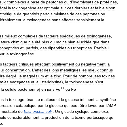
ieux
complexes
à
base
de
peptones
ou
d
’
hydrolysats
de
protéines
,
égal
la
toxinogenèse
est
optimale
sur
ces
derniers
et
faible
sinon
nthétique
de
quantités
parfois
minimes
de
ces
peptones
ou
dérablement
la
toxinogenèse
sans
affecter
sensiblement
la
es
milieux
complexes
de
facteurs
spécifiques
de
toxinogenèse
,
nature
chimique
n
’
a
été
plus
ou
moins
bien
élucidée
que
dans
igopeptides
et
,
parfois
,
des
dipeptides
ou
tripeptides
.
Parfois
il
our
la
toxinogenèse
.
s
facteurs
critiques
affectant
positivement
ou
négativement
la
eur
concentration
.
L
’
effet
des
ions
métalliques
les
mieux
connus
dre
degré
,
le
magnésium
et
le
zinc
.
Pour
de
nombreuses
toxines
nias
aeruginosa
et
la
listériolysine
),
la
toxinogenèse
n
’
est
++
+++
la
cellule
bactérienne
)
en
ions
Fe
ou
Fe
.
ns
la
toxinogenèse
.
Le
maltose
et
le
glucose
inhibent
la
synthèse
pression
catabolique
par
le
glucose
qui
peut
être
levée
par
l
’
AMP
rmostable
de
Escherichia
coli
.
Un
glucide
cyclique
complexe
,
mule
considérablement
la
production
de
la
toxine
pertussique
qui
ue
.