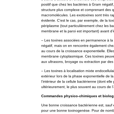
positif
que
chez
les
bactéries
à
Gram
négatif
structure
plus
complexe
et
comprenant
des
q
macromolécules
.
Les
exotoxines
sont
très
ra
évidente
.
C
’
est
le
cas
,
par
exemple
,
de
la
tox
périplasme
(
tout
particulièrement
chez
les
ba
membrane
et
la
paroi
est
important
)
avant
d
’
–
Les
toxines
associées
en
permanence
à
la
négatif
,
mais
on
en
rencontre
également
che
au
cours
de
la
croissance
exponentielle
.
Elle
membrane
cytoplasmique
.
Ces
toxines
peuv
aux
ultrasons
,
broyage
ou
extraction
par
des
–
Les
toxines
à
localisation
mixte
endocellula
extérieur
lors
de
la
phase
exponentielle
de
la
l
’
intérieur
de
la
cellule
bactérienne
(
dont
elle
ultérieurement
,
le
plus
souvent
au
cours
de
l
’
Commandes
physico
-
chimiques
et
biolog
Une
bonne
croissance
bactérienne
est
,
sauf
pour
une
bonne
toxinogenèse
.
Pour
de
nomb