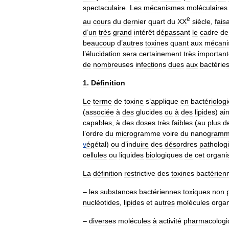
spectaculaire
.
Les
mécanismes
moléculaires
e
au
cours
du
dernier
quart
du
XX
siècle
,
fais
d
’
un
très
grand
intérêt
dépassant
le
cadre
de
beaucoup
d
’
autres
toxines
quant
aux
mécani
l
’
élucidation
sera
certainement
très
importan
de
nombreuses
infections
dues
aux
bactérie
1
.
Définition
Le
terme
de
toxine
s
’
applique
en
bactériologi
(
associée
à
des
glucides
ou
à
des
lipides
)
ain
capables
,
à
des
doses
très
faibles
(
au
plus
d
l
’
ordre
du
microgramme
voire
du
nanogram
v
égétal
)
ou
d
’
induire
des
désordres
patholog
cellules
ou
liquides
biologiques
de
cet
organ
La
définition
restrictive
des
toxines
bactérien
–
les
substances
bactériennes
toxiques
non
nucléotides
,
lipides
et
autres
molécules
orga
–
diverses
molécules
à
activité
pharmacologi