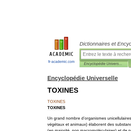
Dictionnaires et Ency
fr-academic.com
Encyclopédie Universelle
Encyclopédie Universelle
TOXINES
TOXINES
TOXINES
Un
grand
nombre
d
’
organismes
unicellulaire
végétaux
et
animaux
)
élaborent
des
substan
(
en
majorité
,
non
macromoléculaires
)
et
de
p